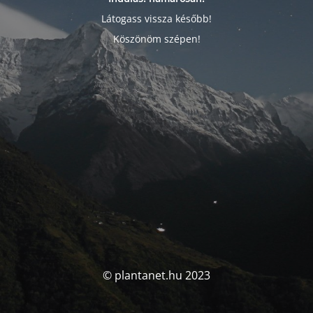
Látogass vissza később!
Köszönöm szépen!
© plantanet.hu 2023