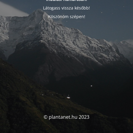
Látogass vissza később!
Köszönöm szépen!
© plantanet.hu 2023