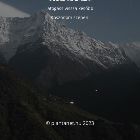
Látogass vissza később!
Köszönöm szépen!
© plantanet.hu 2023