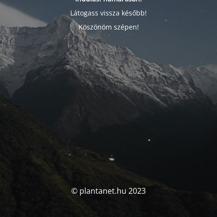
Látogass vissza később!
Köszönöm szépen!
© plantanet.hu 2023