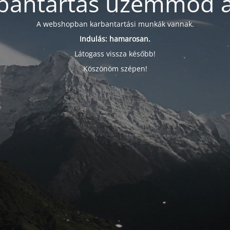
bantartás üzemmód a
A webshopban karbantartási munkák vannak.
Indulás: hamarosan.
Látogass vissza később!
Köszönöm szépen!