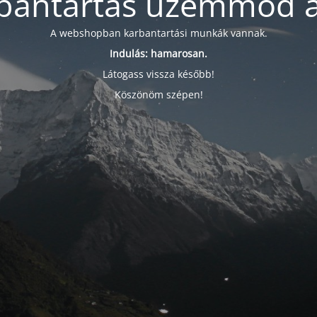
bantartás üzemmód a
A webshopban karbantartási munkák vannak.
Indulás: hamarosan.
Látogass vissza később!
Köszönöm szépen!