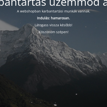
bantartás üzemmód a
A webshopban karbantartási munkák vannak.
Indulás: hamarosan.
Látogass vissza később!
Köszönöm szépen!