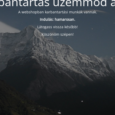
bantartás üzemmód a
A webshopban karbantartási munkák vannak.
Indulás: hamarosan.
Látogass vissza később!
Köszönöm szépen!