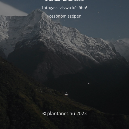
Látogass vissza később!
Köszönöm szépen!
© plantanet.hu 2023