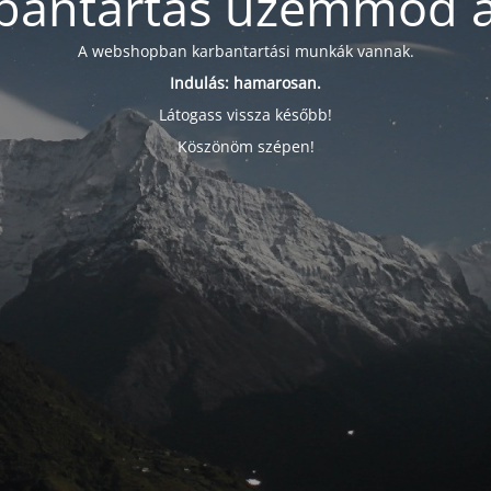
bantartás üzemmód a
A webshopban karbantartási munkák vannak.
Indulás: hamarosan.
Látogass vissza később!
Köszönöm szépen!