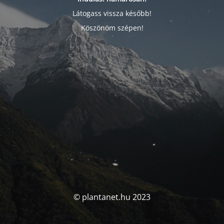
Látogass vissza később!
Köszönöm szépen!
© plantanet.hu 2023