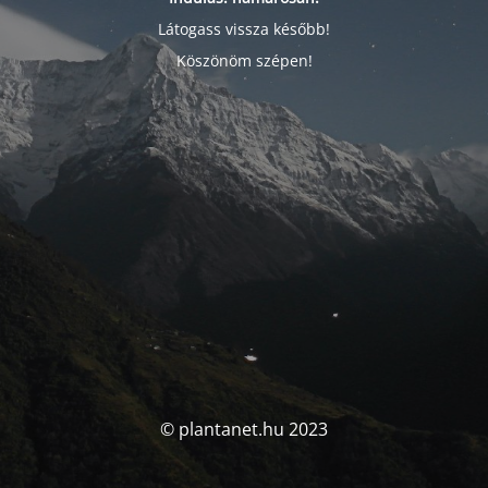
Látogass vissza később!
Köszönöm szépen!
© plantanet.hu 2023