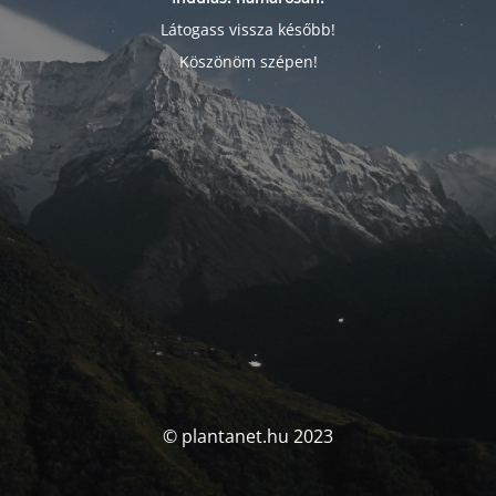
Látogass vissza később!
Köszönöm szépen!
© plantanet.hu 2023