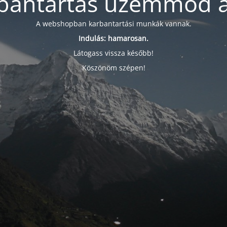
bantartás üzemmód a
A webshopban karbantartási munkák vannak.
Indulás: hamarosan.
Látogass vissza később!
Köszönöm szépen!