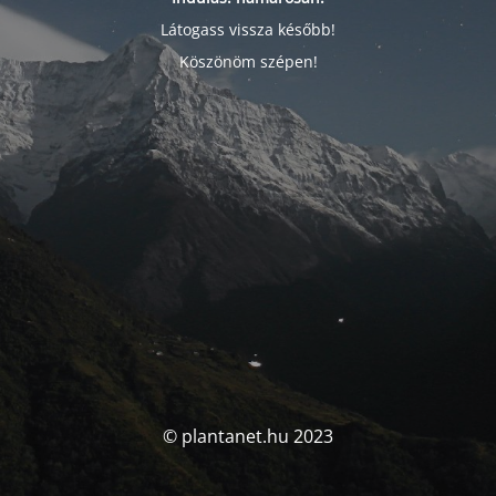
Látogass vissza később!
Köszönöm szépen!
© plantanet.hu 2023