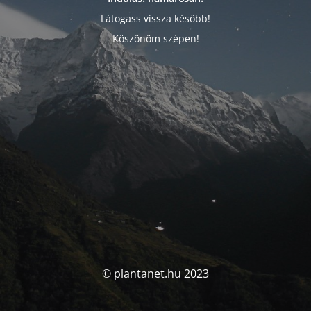
Látogass vissza később!
Köszönöm szépen!
© plantanet.hu 2023