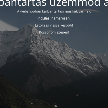
bantartás üzemmód a
A webshopban karbantartási munkák vannak.
Indulás: hamarosan.
Látogass vissza később!
Köszönöm szépen!