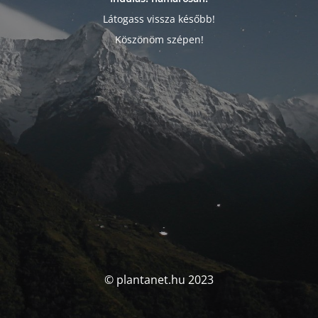
Látogass vissza később!
Köszönöm szépen!
© plantanet.hu 2023