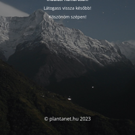
Látogass vissza később!
Köszönöm szépen!
© plantanet.hu 2023