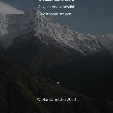
Látogass vissza később!
Köszönöm szépen!
© plantanet.hu 2023