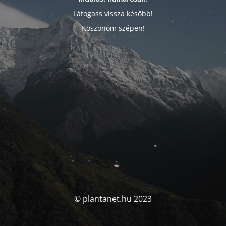
Látogass vissza később!
Köszönöm szépen!
© plantanet.hu 2023