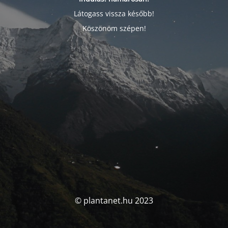
Látogass vissza később!
Köszönöm szépen!
© plantanet.hu 2023