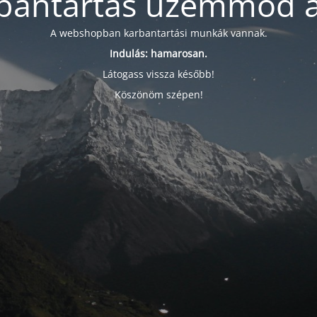
bantartás üzemmód a
A webshopban karbantartási munkák vannak.
Indulás: hamarosan.
Látogass vissza később!
Köszönöm szépen!