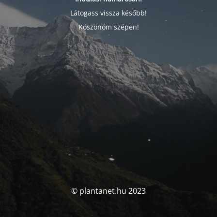
Látogass vissza később!
Köszönöm szépen!
© plantanet.hu 2023