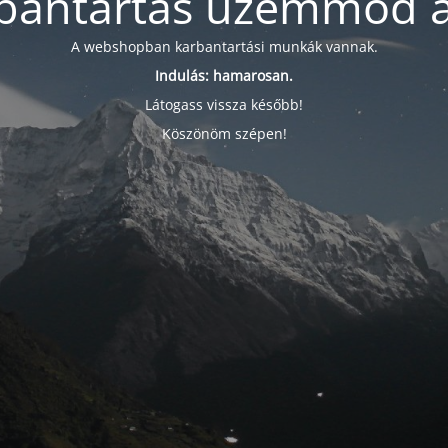
bantartás üzemmód a
A webshopban karbantartási munkák vannak.
Indulás: hamarosan.
Látogass vissza később!
Köszönöm szépen!