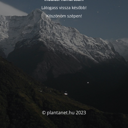
Látogass vissza később!
Köszönöm szépen!
© plantanet.hu 2023