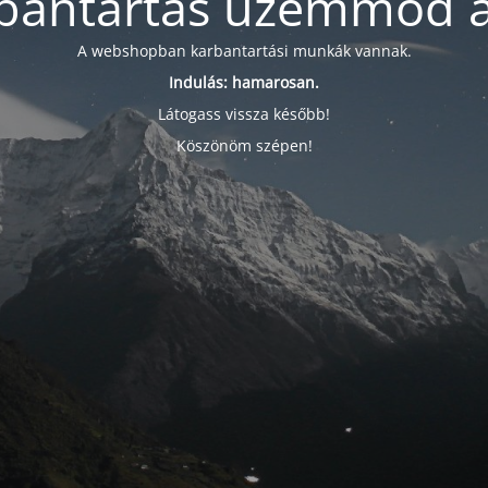
bantartás üzemmód a
A webshopban karbantartási munkák vannak.
Indulás: hamarosan.
Látogass vissza később!
Köszönöm szépen!