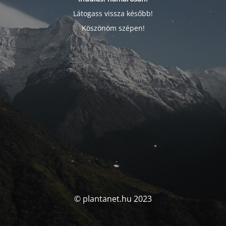
Látogass vissza később!
Köszönöm szépen!
© plantanet.hu 2023