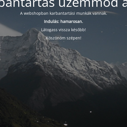
bantartás üzemmód a
A webshopban karbantartási munkák vannak.
Indulás: hamarosan.
Látogass vissza később!
Köszönöm szépen!