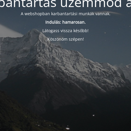
bantartás üzemmód a
A webshopban karbantartási munkák vannak.
Indulás: hamarosan.
Látogass vissza később!
Köszönöm szépen!