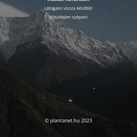
Látogass vissza később!
Köszönöm szépen!
© plantanet.hu 2023