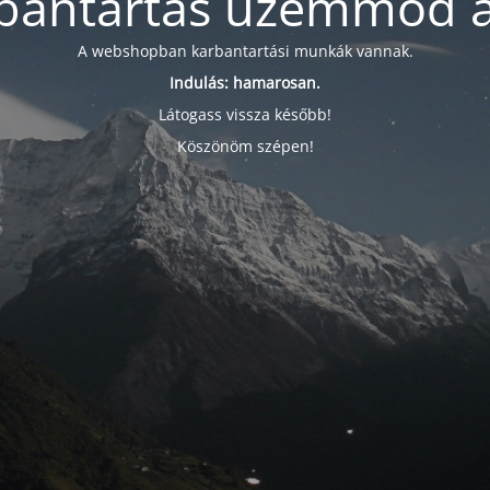
bantartás üzemmód a
A webshopban karbantartási munkák vannak.
Indulás: hamarosan.
Látogass vissza később!
Köszönöm szépen!