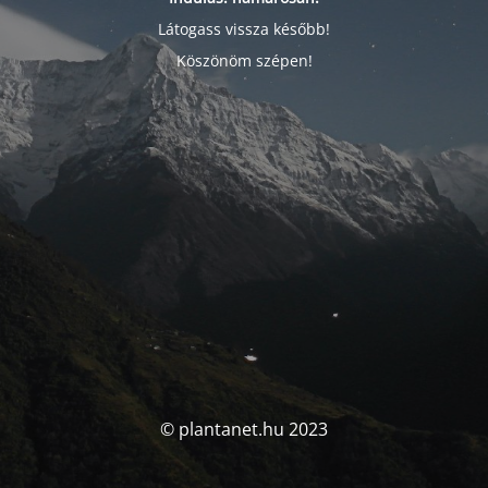
Látogass vissza később!
Köszönöm szépen!
© plantanet.hu 2023