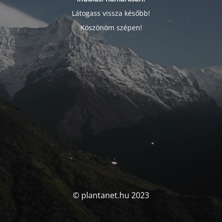
Látogass vissza később!
Köszönöm szépen!
© plantanet.hu 2023