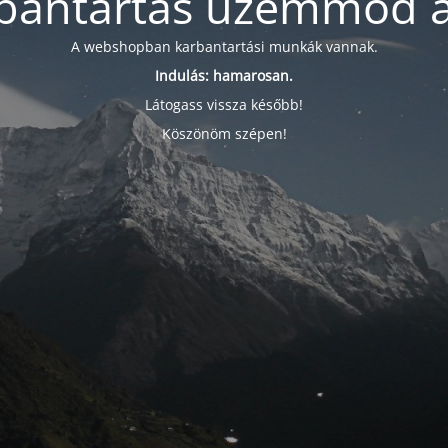
bantartás üzemmód a
A webshopban karbantartási munkák vannak.
Indulás: hamarosan.
Látogass vissza később!
Köszönöm szépen!