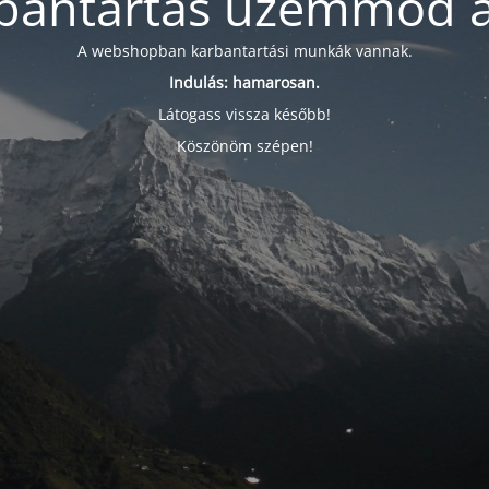
bantartás üzemmód a
A webshopban karbantartási munkák vannak.
Indulás: hamarosan.
Látogass vissza később!
Köszönöm szépen!