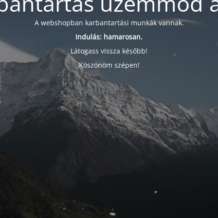
bantartás üzemmód a
A webshopban karbantartási munkák vannak.
Indulás: hamarosan.
Látogass vissza később!
Köszönöm szépen!