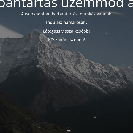
bantartás üzemmód a
A webshopban karbantartási munkák vannak.
Indulás: hamarosan.
Látogass vissza később!
Köszönöm szépen!