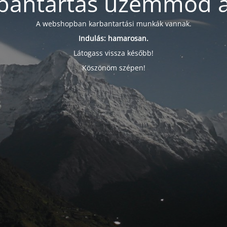
bantartás üzemmód a
A webshopban karbantartási munkák vannak.
Indulás: hamarosan.
Látogass vissza később!
Köszönöm szépen!