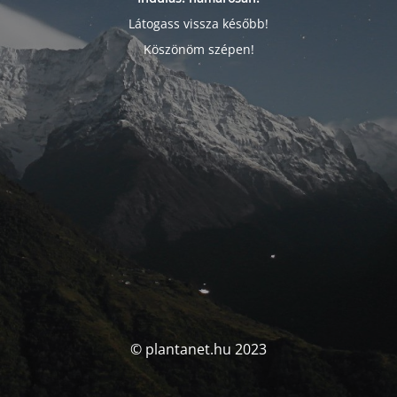
Látogass vissza később!
Köszönöm szépen!
© plantanet.hu 2023