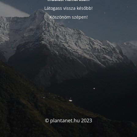
Látogass vissza később!
Köszönöm szépen!
© plantanet.hu 2023