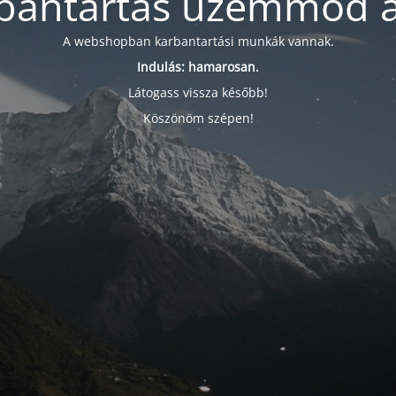
bantartás üzemmód a
A webshopban karbantartási munkák vannak.
Indulás: hamarosan.
Látogass vissza később!
Köszönöm szépen!