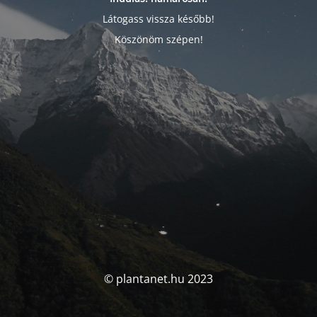
Látogass vissza később!
Köszönöm szépen!
© plantanet.hu 2023