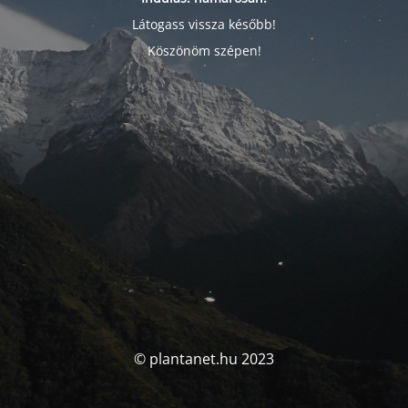
Látogass vissza később!
Köszönöm szépen!
© plantanet.hu 2023