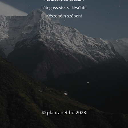
Látogass vissza később!
Köszönöm szépen!
© plantanet.hu 2023