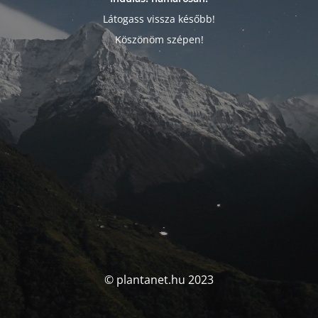
Látogass vissza később!
Köszönöm szépen!
© plantanet.hu 2023